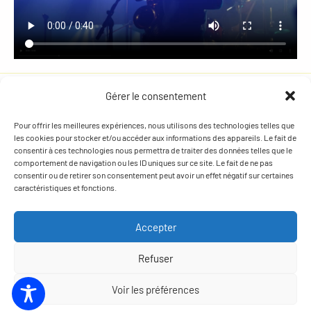
Gérer le consentement
© 2026 Mama Stock Festival
Pour offrir les meilleures expériences, nous utilisons des technologies telles que
les cookies pour stocker et/ou accéder aux informations des appareils. Le fait de
Mentions légales et politique de confidentialité
Crédits
consentir à ces technologies nous permettra de traiter des données telles que le
comportement de navigation ou les ID uniques sur ce site. Le fait de ne pas
Nous contacter
consentir ou de retirer son consentement peut avoir un effet négatif sur certaines
caractéristiques et fonctions.
Venir au festival
PMR / PSH
Accepter
Groupes
Cashless
Refuser
Infos utiles
Voir les préférences
FAQ