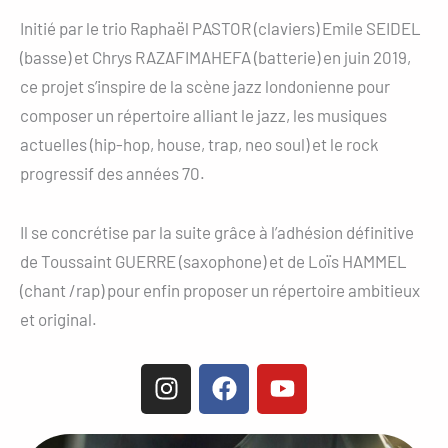
Initié par le trio Raphaël PASTOR (claviers) Emile SEIDEL
(basse) et Chrys RAZAFIMAHEFA (batterie) en juin 2019,
ce projet s’inspire de la scène jazz londonienne pour
composer un répertoire alliant le jazz, les musiques
actuelles (hip-hop, house, trap, neo soul) et le rock
progressif des années 70.
Il se concrétise par la suite grâce à l’adhésion définitive
de Toussaint GUERRE (saxophone) et de Loïs HAMMEL
(chant /rap) pour enfin proposer un répertoire ambitieux
et original.
I
F
Y
n
a
o
s
c
u